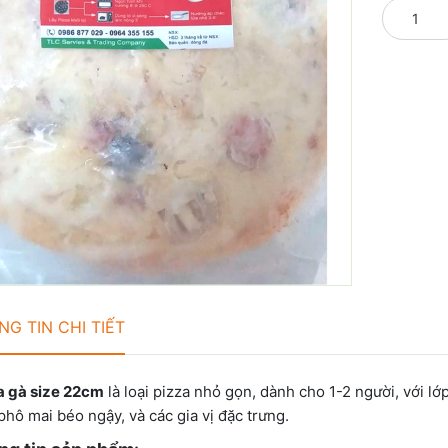
G TIN CHI TIẾT
a gà size 22cm
là loại pizza nhỏ gọn, dành cho 1-2 người, với l
phô mai béo ngậy, và các gia vị đặc trưng.