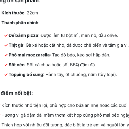
ng tin sản phẩm
:
Kích thước
: 22cm
Thành phần chính
:
Đế bánh pizza
: Được làm từ bột mì, men nở, dầu olive.
Thịt gà
: Gà xé hoặc cắt nhỏ, đã được chế biến và tẩm gia vị.
Phô mai mozzarella
: Tạo độ béo, kéo sợi hấp dẫn.
Sốt nền
: Sốt cà chua hoặc sốt BBQ đậm đà.
Topping bổ sung
: Hành tây, ớt chuông, nấm (tùy loại).
 điểm nổi bật
:
Kích thước nhỏ tiện lợi, phù hợp cho bữa ăn nhẹ hoặc các buổi 
Hương vị gà đậm đà, mềm thơm kết hợp cùng phô mai béo ngậy
Thích hợp với nhiều đối tượng, đặc biệt là trẻ em và người lớn