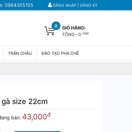
e:
0964355155
|
ĐĂNG NHẬP
ĐĂNG KÝ
0
GIỎ HÀNG:
VNĐ
TỔNG -
0
TRÂN CHÂU
ĐÀO TẠO PHA CHẾ
 gà size 22cm
đ
43,000
đang bán: