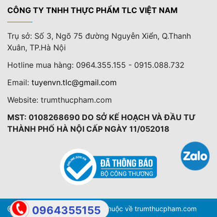
CÔNG TY TNHH THỰC PHẨM TLC VIỆT NAM
Trụ sở: Số 3, Ngõ 75 đường Nguyễn Xiển, Q.Thanh
Xuân, TP.Hà Nội
Hotline mua hàng: 0964.355.155 - 0915.088.732
Email:
tuyenvn.tlc@gmail.com
Website: trumthucpham.com
MST: 0108268690 DO SỞ KẾ HOẠCH VÀ ĐẦU TƯ
THÀNH PHỐ HÀ NỘI CẤP NGÀY 11/052018
0964355155
@ Copyright 2024: Bản quyền thuộc về trumthucpham.com