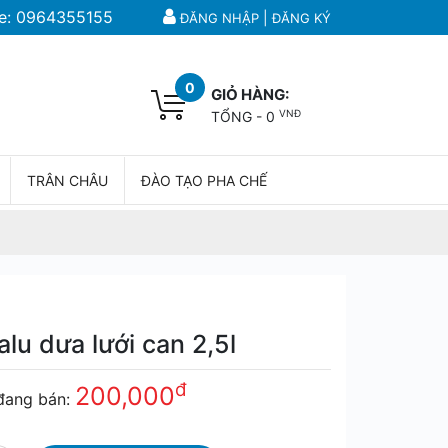
e:
0964355155
|
ĐĂNG NHẬP
ĐĂNG KÝ
0
GIỎ HÀNG:
VNĐ
TỔNG -
0
TRÂN CHÂU
ĐÀO TẠO PHA CHẾ
falu dưa lưới can 2,5l
đ
200,000
đang bán: