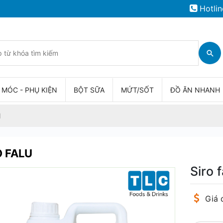
Hotlin
 MÓC - PHỤ KIỆN
BỘT SỮA
MỨT/SỐT
ĐỒ ĂN NHANH
l
O FALU
Siro 
Giá 