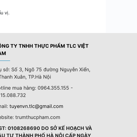
u vị.
ÔNG TY TNHH THỰC PHẨM TLC VIỆT
AM
ụ sở: Số 3, Ngõ 75 đường Nguyễn Xiển,
Thanh Xuân, TP.Hà Nội
tline mua hàng: 0964.355.155 -
15.088.732
ail:
tuyenvn.tlc@gmail.com
bsite: trumthucpham.com
ST: 0108268690 DO SỞ KẾ HOẠCH VÀ
ẦU TƯ THÀNH PHỐ HÀ NỘI CẤP NGÀY