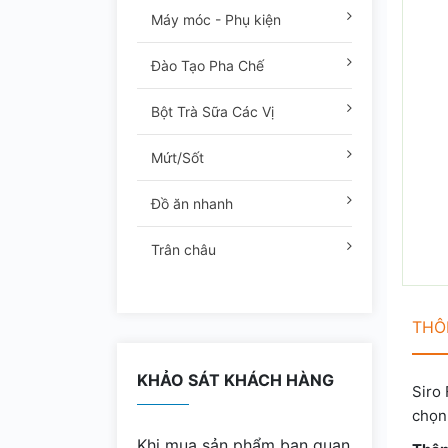
Máy móc - Phụ kiện
Đào Tạo Pha Chế
Bột Trà Sữa Các Vị
Mứt/Sốt
Đồ ăn nhanh
Trân châu
THÔN
KHẢO SÁT KHÁCH HÀNG
Siro 
chọn
Khi mua sản phẩm bạn quan