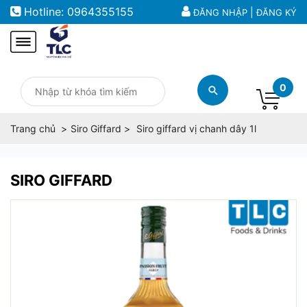
Hotline:
0964355155
|
ĐĂNG NHẬP
ĐĂNG KÝ
0
Trang chủ
Siro Giffard
Siro giffard vị chanh dây 1l
SIRO GIFFARD