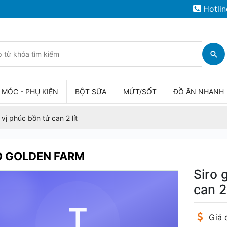
Hotlin
 MÓC - PHỤ KIỆN
BỘT SỮA
MỨT/SỐT
ĐỒ ĂN NHANH
vị phúc bồn tử can 2 lít
O GOLDEN FARM
Siro 
can 2 
Giá 