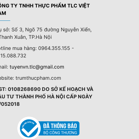
ÔNG TY TNHH THỰC PHẨM TLC VIỆT
AM
ụ sở: Số 3, Ngõ 75 đường Nguyễn Xiển,
Thanh Xuân, TP.Hà Nội
tline mua hàng: 0964.355.155 -
15.088.732
ail:
tuyenvn.tlc@gmail.com
bsite: trumthucpham.com
ST: 0108268690 DO SỞ KẾ HOẠCH VÀ
ẦU TƯ THÀNH PHỐ HÀ NỘI CẤP NGÀY
/052018