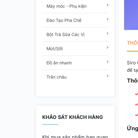
Máy móc - Phụ kiện
Đào Tạo Pha Chế
Bột Trà Sữa Các Vị
THÔN
Mứt/Sốt
Siro
Đồ ăn nhanh
để t
Trân châu
Thôn
KHẢO SÁT KHÁCH HÀNG
Ứng
Khi mua sản phẩm bạn quan