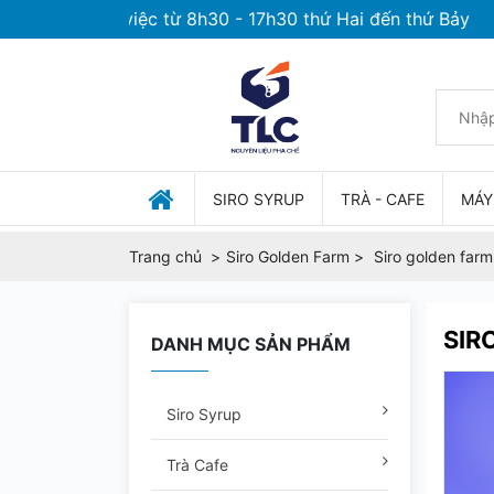
 gian làm việc từ 8h30 - 17h30 thứ Hai đến thứ Bảy
SIRO SYRUP
TRÀ - CAFE
MÁY
Trang chủ
Siro Golden Farm
Siro golden farm 
SIR
DANH MỤC SẢN PHẨM
Siro Syrup
Trà Cafe