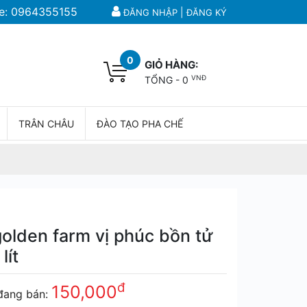
e:
0964355155
|
ĐĂNG NHẬP
ĐĂNG KÝ
0
GIỎ HÀNG:
VNĐ
TỔNG -
0
TRÂN CHÂU
ĐÀO TẠO PHA CHẾ
golden farm vị phúc bồn tử
lít
đ
150,000
đang bán: