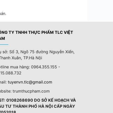
uán.
ÔNG TY TNHH THỰC PHẨM TLC VIỆT
AM
ụ sở: Số 3, Ngõ 75 đường Nguyễn Xiển,
Thanh Xuân, TP.Hà Nội
tline mua hàng: 0964.355.155 -
15.088.732
ail:
tuyenvn.tlc@gmail.com
bsite: trumthucpham.com
ST: 0108268690 DO SỞ KẾ HOẠCH VÀ
ẦU TƯ THÀNH PHỐ HÀ NỘI CẤP NGÀY
/052018