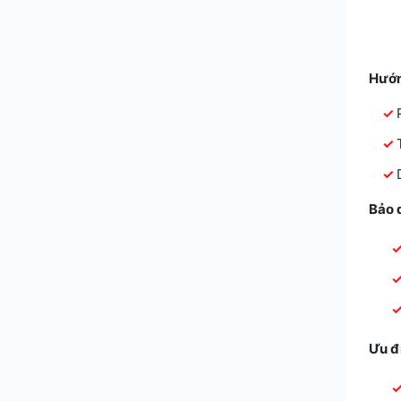
Hướn
Bảo 
Ưu đ