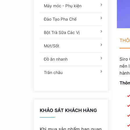
Máy móc - Phụ kiện
Đào Tạo Pha Chế
Bột Trà Sữa Các Vị
THÔN
Mứt/Sốt
Siro 
Đồ ăn nhanh
nên 
Trân châu
hành 
Thông
KHẢO SÁT KHÁCH HÀNG
Khi mua sản phẩm bạn quan