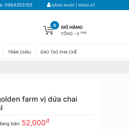
e:
0964355155
|
ĐĂNG NHẬP
ĐĂNG KÝ
0
GIỎ HÀNG:
VNĐ
TỔNG -
0
TRÂN CHÂU
ĐÀO TẠO PHA CHẾ
golden farm vị dứa chai
l
đ
52,000
đang bán: