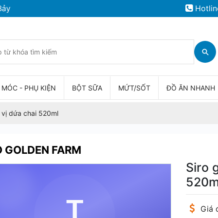
Hotlin
 MÓC - PHỤ KIỆN
BỘT SỮA
MỨT/SỐT
ĐỒ ĂN NHANH
 vị dứa chai 520ml
O GOLDEN FARM
Siro 
520m
Giá 