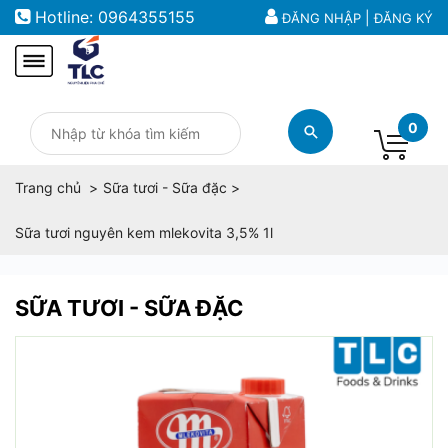
Hotline:
0964355155
|
ĐĂNG NHẬP
ĐĂNG KÝ
0
Trang chủ
Sữa tươi - Sữa đặc
Sữa tươi nguyên kem mlekovita 3,5% 1l
SỮA TƯƠI - SỮA ĐẶC