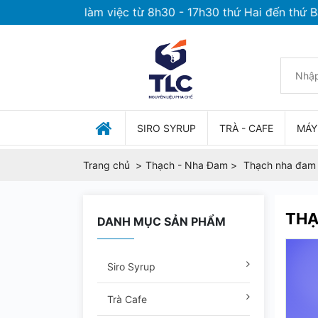
 Thời gian làm việc từ 8h30 - 17h30 thứ Hai đến thứ Bảy
SIRO SYRUP
TRÀ - CAFE
MÁY
Trang chủ
Thạch - Nha Đam
Thạch nha đam
THẠ
DANH MỤC SẢN PHẨM
Siro Syrup
Trà Cafe