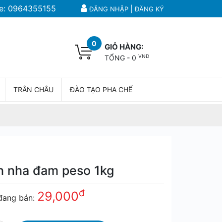
e:
0964355155
|
ĐĂNG NHẬP
ĐĂNG KÝ
0
GIỎ HÀNG:
VNĐ
TỔNG -
0
TRÂN CHÂU
ĐÀO TẠO PHA CHẾ
h nha đam peso 1kg
đ
29,000
đang bán: