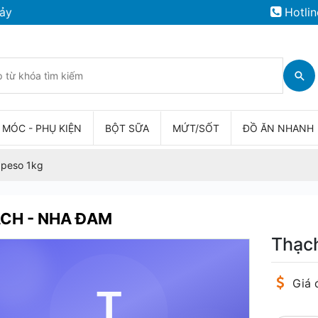
Hotlin
 MÓC - PHỤ KIỆN
BỘT SỮA
MỨT/SỐT
ĐỒ ĂN NHANH
 peso 1kg
CH - NHA ĐAM
Thạc
Giá 