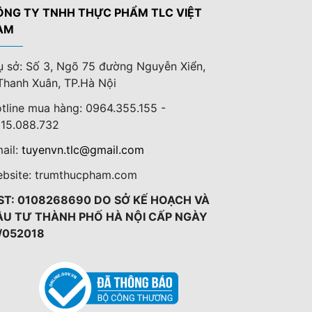
ÔNG TY TNHH THỰC PHẨM TLC VIỆT
AM
ụ sở: Số 3, Ngõ 75 đường Nguyễn Xiển,
Thanh Xuân, TP.Hà Nội
tline mua hàng: 0964.355.155 -
15.088.732
ail:
tuyenvn.tlc@gmail.com
bsite: trumthucpham.com
ST: 0108268690 DO SỞ KẾ HOẠCH VÀ
ẦU TƯ THÀNH PHỐ HÀ NỘI CẤP NGÀY
/052018