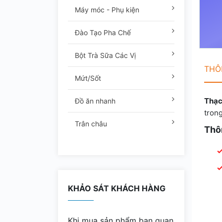
Máy móc - Phụ kiện
Đào Tạo Pha Chế
Bột Trà Sữa Các Vị
THÔN
Mứt/Sốt
Thạc
Đồ ăn nhanh
trong
Trân châu
Thô
KHẢO SÁT KHÁCH HÀNG
Khi mua sản phẩm bạn quan