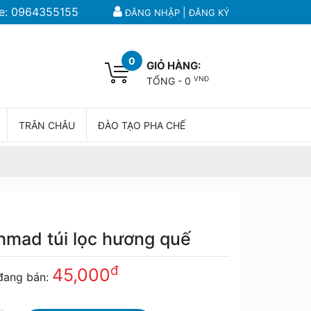
e:
0964355155
|
ĐĂNG NHẬP
ĐĂNG KÝ
0
GIỎ HÀNG:
VNĐ
TỔNG -
0
TRÂN CHÂU
ĐÀO TẠO PHA CHẾ
hmad túi lọc hương quế
đ
45,000
đang bán: