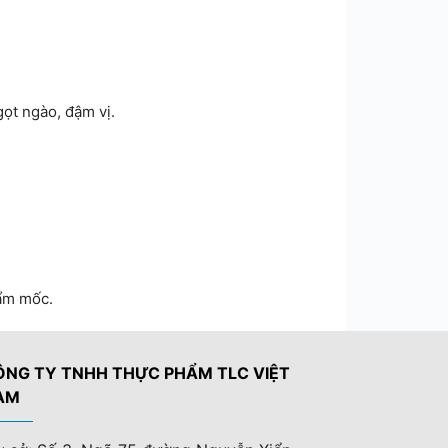
gọt ngào, đậm vị.
 ẩm mốc.
ÔNG TY TNHH THỰC PHẨM TLC VIỆT
AM