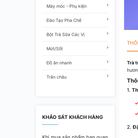
Máy móc - Phụ kiện
Đào Tạo Pha Chế
Bột Trà Sữa Các Vị
THÔN
Mứt/Sốt
Trà 
Đồ ăn nhanh
hương
Trân châu
Thôn
1.
Th
KHẢO SÁT KHÁCH HÀNG
2.
Đặ
Khi mua sản phẩm bạn quan