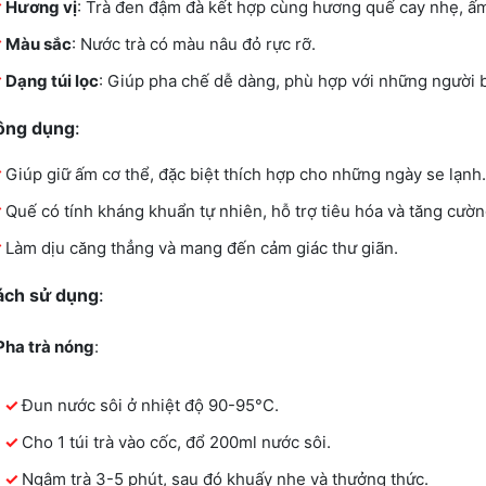
Hương vị
: Trà đen đậm đà kết hợp cùng hương quế cay nhẹ, ấm
Màu sắc
: Nước trà có màu nâu đỏ rực rỡ.
Dạng túi lọc
: Giúp pha chế dễ dàng, phù hợp với những người 
ông dụng
:
Giúp giữ ấm cơ thể, đặc biệt thích hợp cho những ngày se lạnh.
Quế có tính kháng khuẩn tự nhiên, hỗ trợ tiêu hóa và tăng cườ
Làm dịu căng thẳng và mang đến cảm giác thư giãn.
ách sử dụng
:
Pha trà nóng
:
Đun nước sôi ở nhiệt độ 90-95°C.
Cho 1 túi trà vào cốc, đổ 200ml nước sôi.
Ngâm trà 3-5 phút, sau đó khuấy nhẹ và thưởng thức.