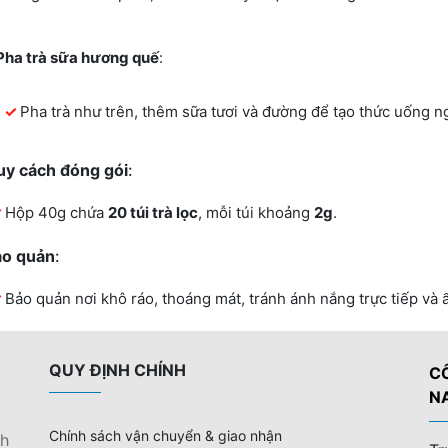
Pha trà sữa hương quế
:
Pha trà như trên, thêm sữa tươi và đường để tạo thức uống n
uy cách đóng gói
:
Hộp 40g chứa
20 túi trà lọc
, mỗi túi khoảng
2g
.
ảo quản
:
Bảo quản nơi khô ráo, thoáng mát, tránh ánh nắng trực tiếp và
QUY ĐỊNH CHÍNH
C
N
Chính sách vận chuyển & giao nhận
nh