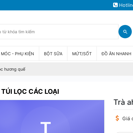
Hotlin
 MÓC - PHỤ KIỆN
BỘT SỮA
MỨT/SỐT
ĐỒ ĂN NHANH
lọc hương quế
 TÚI LỌC CÁC LOẠI
Trà a
Giá 