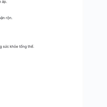
 áp.
bận rộn.
ng sức khỏe tổng thể.