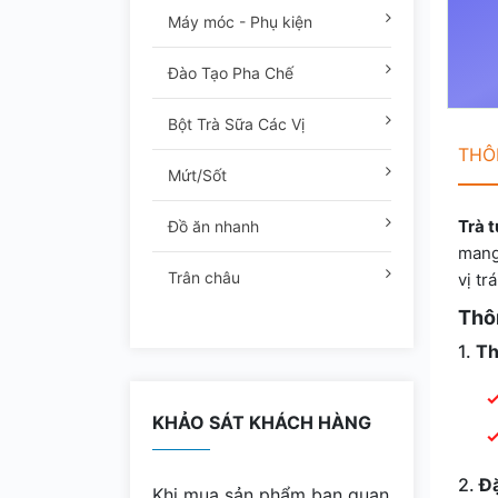
Máy móc - Phụ kiện
Đào Tạo Pha Chế
Bột Trà Sữa Các Vị
THÔN
Mứt/Sốt
Trà 
Đồ ăn nhanh
mang
Trân châu
vị tr
Thôn
1.
Th
KHẢO SÁT KHÁCH HÀNG
2.
Đặ
Khi mua sản phẩm bạn quan