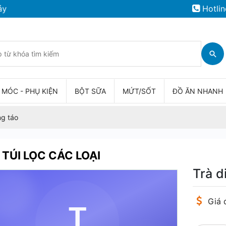
Hotlin
 MÓC - PHỤ KIỆN
BỘT SỮA
MỨT/SỐT
ĐỒ ĂN NHANH
ng táo
 TÚI LỌC CÁC LOẠI
Trà d
Giá 