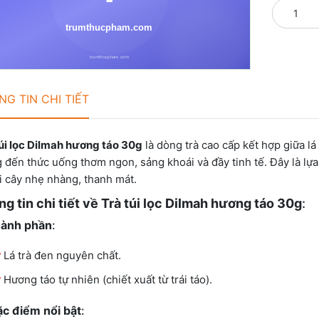
G TIN CHI TIẾT
túi lọc Dilmah hương táo 30g
là dòng trà cao cấp kết hợp giữa lá
 đến thức uống thơm ngon, sảng khoái và đầy tinh tế. Đây là lự
ái cây nhẹ nhàng, thanh mát.
g tin chi tiết về Trà túi lọc Dilmah hương táo 30g
:
ành phần
:
Lá trà đen nguyên chất.
Hương táo tự nhiên (chiết xuất từ trái táo).
c điểm nổi bật
: