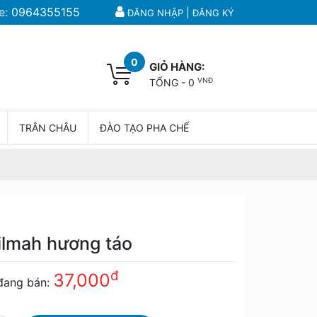
e:
0964355155
|
ĐĂNG NHẬP
ĐĂNG KÝ
0
GIỎ HÀNG:
VNĐ
TỔNG -
0
TRÂN CHÂU
ĐÀO TẠO PHA CHẾ
ilmah hương táo
đ
37,000
đang bán: