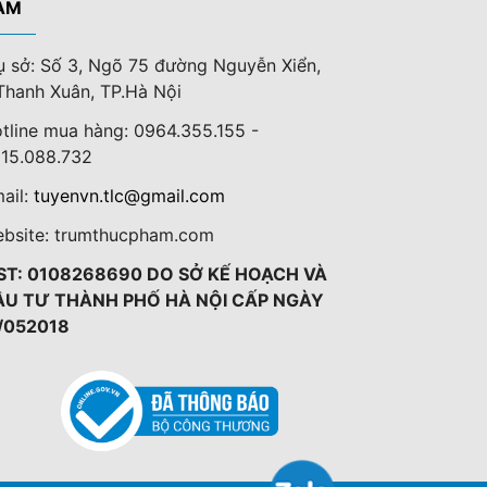
AM
ụ sở: Số 3, Ngõ 75 đường Nguyễn Xiển,
Thanh Xuân, TP.Hà Nội
tline mua hàng: 0964.355.155 -
15.088.732
ail:
tuyenvn.tlc@gmail.com
bsite: trumthucpham.com
ST: 0108268690 DO SỞ KẾ HOẠCH VÀ
ẦU TƯ THÀNH PHỐ HÀ NỘI CẤP NGÀY
/052018