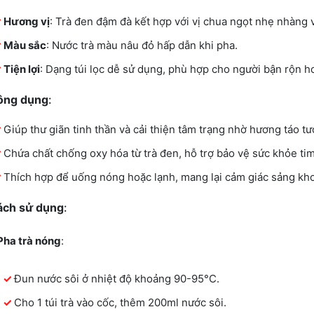
Hương vị
: Trà đen đậm đà kết hợp với vị chua ngọt nhẹ nhàng 
Màu sắc
: Nước trà màu nâu đỏ hấp dẫn khi pha.
Tiện lợi
: Dạng túi lọc dễ sử dụng, phù hợp cho người bận rộn 
ông dụng
:
Giúp thư giãn tinh thần và cải thiện tâm trạng nhờ hương táo tư
Chứa chất chống oxy hóa từ trà đen, hỗ trợ bảo vệ sức khỏe ti
Thích hợp để uống nóng hoặc lạnh, mang lại cảm giác sảng kho
ách sử dụng
:
Pha trà nóng
:
Đun nước sôi ở nhiệt độ khoảng 90-95°C.
Cho 1 túi trà vào cốc, thêm 200ml nước sôi.