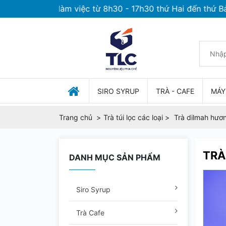
hời gian làm việc từ 8h30 - 17h30 thứ Hai đến thứ Bảy
SIRO SYRUP
TRÀ - CAFE
MÁY
Trang chủ
Trà túi lọc các loại
Trà dilmah hươ
TRÀ
DANH MỤC SẢN PHẨM
Siro Syrup
Trà Cafe