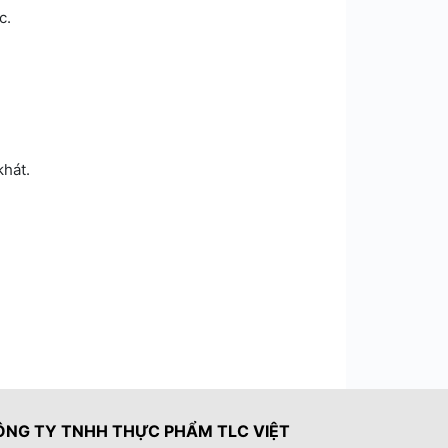
c.
khát.
ÔNG TY TNHH THỰC PHẨM TLC VIỆT