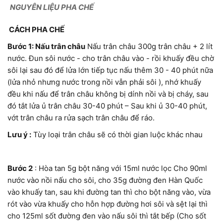
NGUYÊN LIỆU PHA CHẾ
CÁCH PHA CHẾ
Bước 1: Nấu trân châu
Nấu trân châu 300g trân châu + 2 lít
nước. Đun sôi nước - cho trân châu vào - rồi khuấy đều chờ
sôi lại sau đó để lửa lớn tiếp tục nấu thêm 30 - 40 phút nữa
(lửa nhỏ nhưng nước trong nồi vẫn phải sôi ), nhớ khuấy
đều khi nấu để trân châu không bị dính nồi và bị cháy, sau
đó tắt lửa ủ trân châu 30-40 phút – Sau khi ủ 30-40 phút,
vớt trân châu ra rửa sạch trân châu để ráo.
Lưu ý :
Tùy loại trân châu sẽ có thời gian luộc khác nhau
Bước 2
: Hòa tan 5g bột năng với 15ml nước lọc Cho 90ml
nước vào nồi nấu cho sôi, cho 35g đường đen Hàn Quốc
vào khuấy tan, sau khi đường tan thì cho bột năng vào, vừa
rót vào vừa khuấy cho hỗn hợp đường hơi sôi và sệt lại thì
cho 125ml sốt đường đen vào nấu sôi thì tắt bếp (Cho sốt