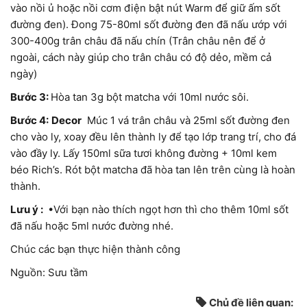
vào nồi ủ hoặc nồi cơm điện bật nút Warm để giữ ấm sốt
đường đen). Đong 75-80ml sốt đường đen đã nấu ướp với
300-400g trân châu đã nấu chín (Trân châu nên để ở
ngoài, cách này giúp cho trân châu có độ dẻo, mềm cả
ngày)
Bước 3:
Hòa tan 3g bột matcha với 10ml nước sôi.
Bước 4:
Decor
Múc 1 vá trân châu và 25ml sốt đường đen
cho vào ly, xoay đều lên thành ly để tạo lớp trang trí, cho đá
vào đầy ly. Lấy 150ml sữa tươi không đường + 10ml kem
béo Rich’s. Rót bột matcha đã hòa tan lên trên cùng là hoàn
thành.
Lưu ý :
•Với bạn nào thích ngọt hơn thì cho thêm 10ml sốt
đã nấu hoặc 5ml nước đường nhé.
Chúc các bạn thực hiện thành công
Nguồn: Sưu tầm
Chủ đề liên quan: