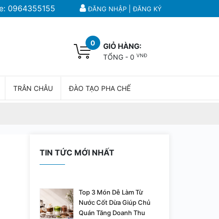
e:
0964355155
|
ĐĂNG NHẬP
ĐĂNG KÝ
0
GIỎ HÀNG:
VNĐ
TỔNG -
0
TRÂN CHÂU
ĐÀO TẠO PHA CHẾ
TIN TỨC MỚI NHẤT
Top 3 Món Dễ Làm Từ
Nước Cốt Dừa Giúp Chủ
Quán Tăng Doanh Thu