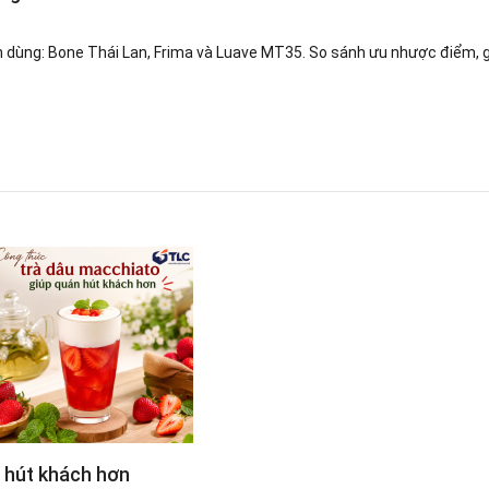
n dùng: Bone Thái Lan, Frima và Luave MT35. So sánh ưu nhược điểm, g
n hút khách hơn